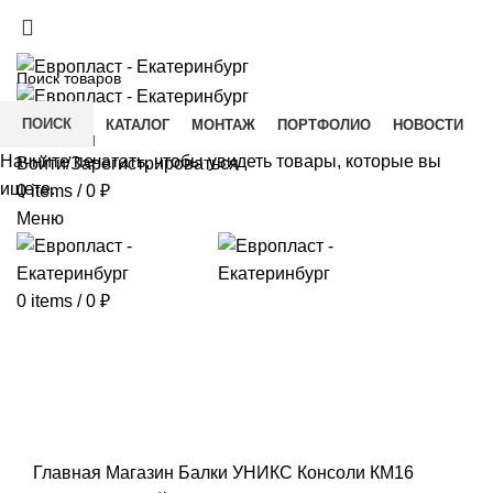
+7(343) 211-0370
ДОСТАВКА И ОПЛАТА
СКАЧАТЬ
ПОИСК
ГЛАВНАЯ
КАТАЛОГ
МОНТАЖ
ПОРТФОЛИО
НОВОСТИ
КОНТАКТЫ
Начните печатать, чтобы увидеть товары, которые вы
Войти/Зарегистрироваться
ищете.
0
items
/
0
₽
Меню
0
items
/
0
₽
Click to enlarge
Главная
Магазин
Балки УНИКС
Консоли
КМ16