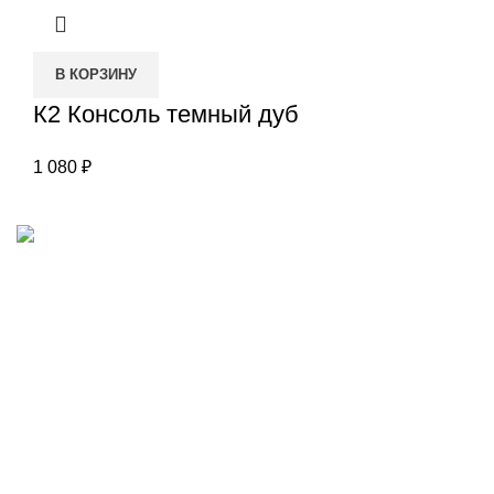
В КОРЗИНУ
К2 Консоль темный дуб
1 080
₽
Наш адрес
Переулок Базовый 37
Екатеринбург
Звоните нам
(343)211-03-70
+7(982)669-63-72