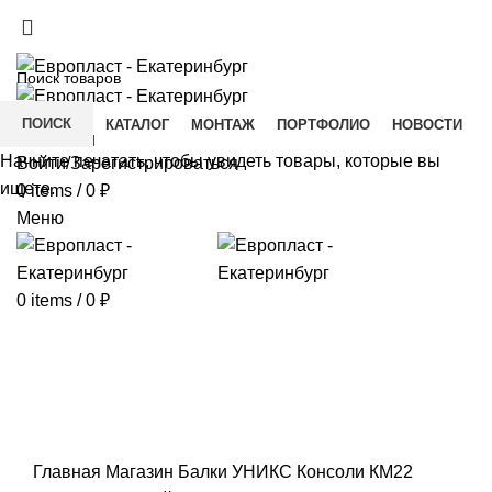
+7(343) 211-0370
ДОСТАВКА И ОПЛАТА
СКАЧАТЬ
ПОИСК
ГЛАВНАЯ
КАТАЛОГ
МОНТАЖ
ПОРТФОЛИО
НОВОСТИ
КОНТАКТЫ
Начните печатать, чтобы увидеть товары, которые вы
Войти/Зарегистрироваться
ищете.
0
items
/
0
₽
Меню
0
items
/
0
₽
Click to enlarge
Главная
Магазин
Балки УНИКС
Консоли
КМ22