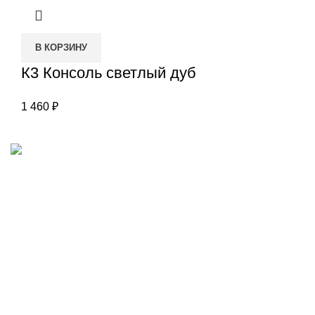
В КОРЗИНУ
К3 Консоль светлый дуб
1 460
₽
Наш адрес
Переулок Базовый 37
Екатеринбург
Звоните нам
(343)211-03-70
+7(982)669-63-72