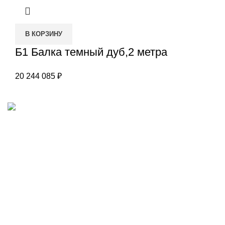
В КОРЗИНУ
Б1 Балка темный дуб,2 метра
20 244 085
₽
Наш адрес
Переулок Базовый 37
Екатеринбург
Звоните нам
(343)211-03-70
+7(982)669-63-72