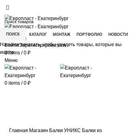
+7(343) 211-0370
ДОСТАВКА И ОПЛАТА
СКАЧАТЬ
ПОИСК
ГЛАВНАЯ
КАТАЛОГ
МОНТАЖ
ПОРТФОЛИО
НОВОСТИ
КОНТАКТЫ
Начните печатать, чтобы увидеть товары, которые вы
Войти/Зарегистрироваться
ищете.
0
items
/
0
₽
Меню
0
items
/
0
₽
Click to enlarge
Главная
Магазин
Балки УНИКС
Балки из