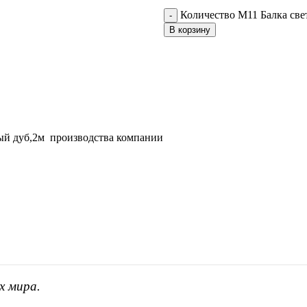
Количество М11 Балка све
В корзину
лый дуб,2м производства компании
х мира.