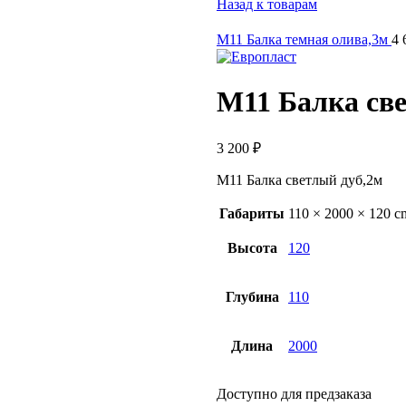
Назад к товарам
М11 Балка темная олива,3м
4 
М11 Балка св
3 200
₽
М11 Балка светлый дуб,2м
Габариты
110 × 2000 × 120 c
Высота
120
Глубина
110
Длина
2000
Доступно для предзаказа