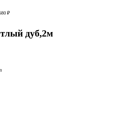
680
₽
етлый дуб,2м
m