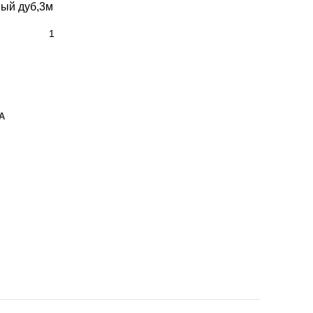
ный дуб,3м
А