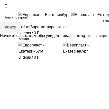
+7(343) 211-0370
ГЛ
Войти/Зарегистрироваться
ПОИСК
0
items
/
0
₽
Начните печатать, чтобы увидеть товары, которые вы ищете
Меню
0
items
/
0
₽
Click to enlarge