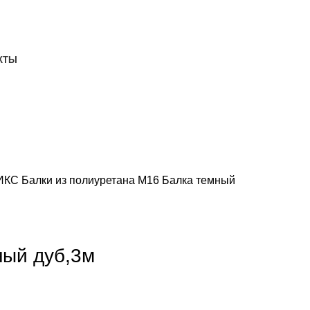
ДОСТАВКА И ОПЛАТА
СКАЧАТЬ
КТЫ
НИКС
Балки из полиуретана
М16 Балка темный
ный дуб,3м