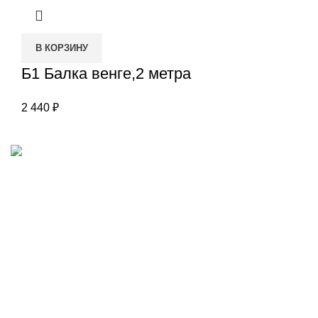
В КОРЗИНУ
Б1 Балка венге,2 метра
2 440
₽
Наш адрес
Переулок Базовый 37
Екатеринбург
Звоните нам
(343)211-03-70
+7(982)669-63-72