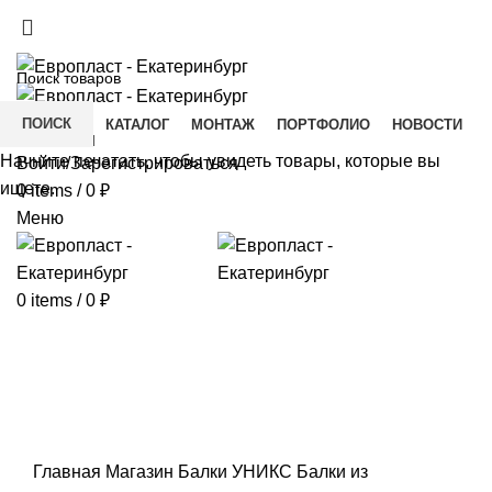
+7(343) 211-0370
ДОСТАВКА И ОПЛАТА
СКАЧАТЬ
ПОИСК
ГЛАВНАЯ
КАТАЛОГ
МОНТАЖ
ПОРТФОЛИО
НОВОСТИ
КОНТАКТЫ
Начните печатать, чтобы увидеть товары, которые вы
Войти/Зарегистрироваться
ищете.
0
items
/
0
₽
Меню
0
items
/
0
₽
Click to enlarge
Главная
Магазин
Балки УНИКС
Балки из