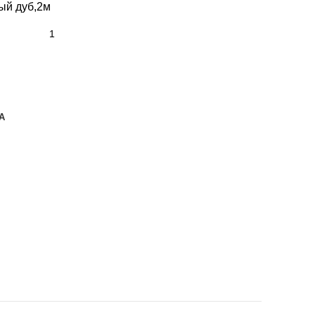
ый дуб,2м
А