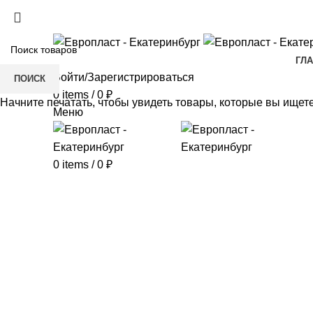
+7(343) 211-0370
ГЛ
Войти/Зарегистрироваться
ПОИСК
0
items
/
0
₽
Начните печатать, чтобы увидеть товары, которые вы ищете
Меню
0
items
/
0
₽
Click to enlarge