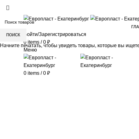
+7(343) 211-0370
ГЛ
Войти/Зарегистрироваться
ПОИСК
0
items
/
0
₽
Начните печатать, чтобы увидеть товары, которые вы ищете
Меню
0
items
/
0
₽
Click to enlarge