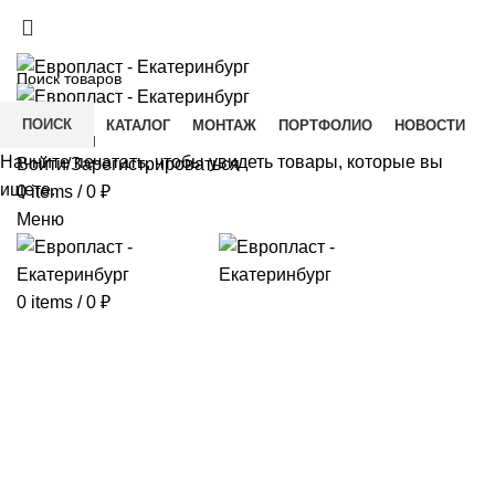
+7(343) 211-0370
ДОСТАВКА И ОПЛАТА
СКАЧАТЬ
ПОИСК
ГЛАВНАЯ
КАТАЛОГ
МОНТАЖ
ПОРТФОЛИО
НОВОСТИ
КОНТАКТЫ
Начните печатать, чтобы увидеть товары, которые вы
Войти/Зарегистрироваться
ищете.
0
items
/
0
₽
Меню
0
items
/
0
₽