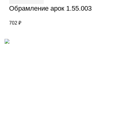
Обрамление арок 1.55.003
702
₽
Наш адрес
Переулок Базовый 37
Екатеринбург
Звоните нам
(343)211-03-70
+7(982)669-63-72
Пишите нам
Европласт — Екатеринбург