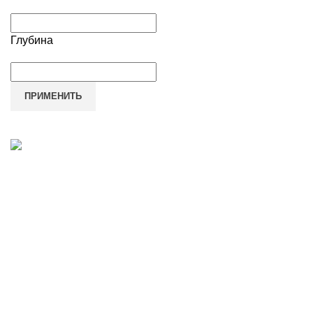
Глубина
ПРИМЕНИТЬ
Наш адрес
Переулок Базовый 37
Екатеринбург
Звоните нам
(343)211-03-70
+7(982)669-63-72