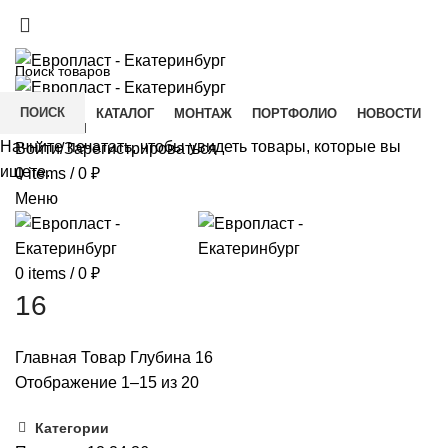
+7(343) 211-0370
ДОСТАВКА И ОПЛАТА
СКАЧАТЬ
ПОИСК
ГЛАВНАЯ
КАТАЛОГ
МОНТАЖ
ПОРТФОЛИО
НОВОСТИ
КОНТАКТЫ
Начните печатать, чтобы увидеть товары, которые вы
Войти/Зарегистрироваться
ищете.
0
items
/
0
₽
Меню
0
items
/
0
₽
16
Главная
Товар Глубина
16
Отображение 1–15 из 20
Категории