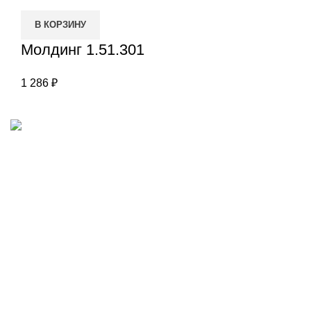
В КОРЗИНУ
Молдинг 1.51.301
1 286
₽
Наш адрес
Переулок Базовый 37
Екатеринбург
Звоните нам
(343)211-03-70
+7(982)669-63-72
Пишите нам