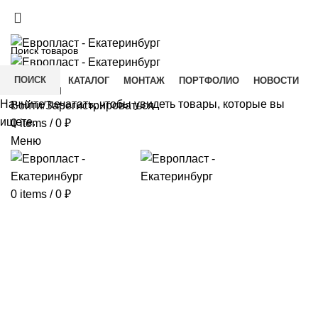
+7(343) 211-0370
ДОСТАВКА И ОПЛАТА
СКАЧАТЬ
ПОИСК
ГЛАВНАЯ
КАТАЛОГ
МОНТАЖ
ПОРТФОЛИО
НОВОСТИ
КОНТАКТЫ
Начните печатать, чтобы увидеть товары, которые вы
Войти/Зарегистрироваться
ищете.
0
items
/
0
₽
Меню
0
items
/
0
₽