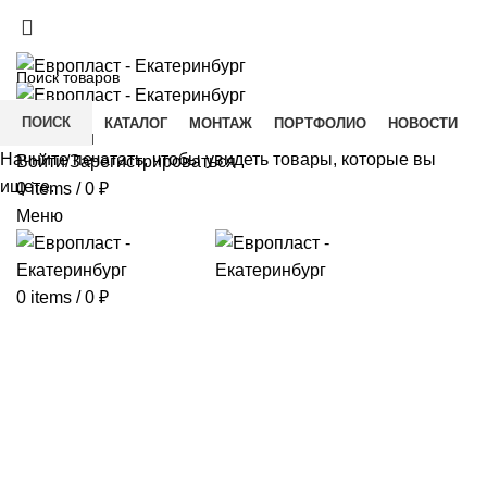
+7(343) 211-0370
ДОСТАВКА И ОПЛАТА
СКАЧАТЬ
ПОИСК
ГЛАВНАЯ
КАТАЛОГ
МОНТАЖ
ПОРТФОЛИО
НОВОСТИ
КОНТАКТЫ
Начните печатать, чтобы увидеть товары, которые вы
Войти/Зарегистрироваться
ищете.
0
items
/
0
₽
Меню
0
items
/
0
₽