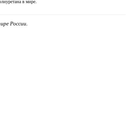
олиуретана в мире.
ире России.