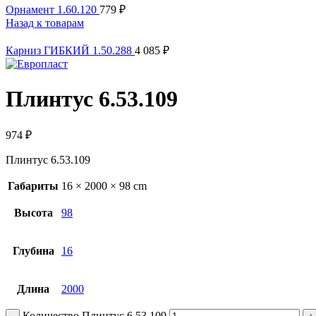
Орнамент 1.60.120
779
₽
Назад к товарам
Карниз ГИБКИЙ 1.50.288
4 085
₽
Плинтус 6.53.109
974
₽
Плинтус 6.53.109
Габариты
16 × 2000 × 98 cm
Высота
98
Глубина
16
Длина
2000
Количество Плинтус 6.53.109