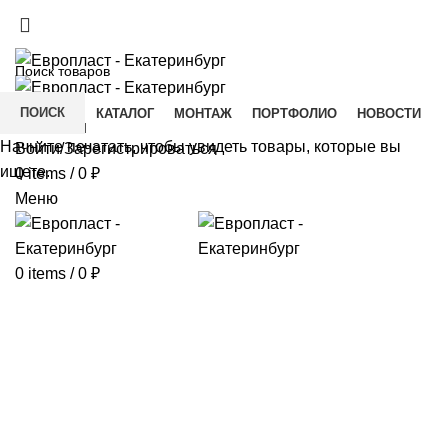
+7(343) 211-0370
ДОСТАВКА И ОПЛАТА
СКАЧАТЬ
ПОИСК
ГЛАВНАЯ
КАТАЛОГ
МОНТАЖ
ПОРТФОЛИО
НОВОСТИ
КОНТАКТЫ
Начните печатать, чтобы увидеть товары, которые вы
Войти/Зарегистрироваться
ищете.
0
items
/
0
₽
Меню
0
items
/
0
₽