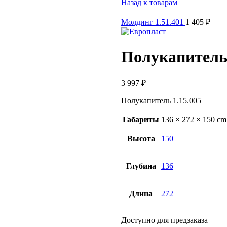
Назад к товарам
Молдинг 1.51.401
1 405
₽
Полукапитель 
3 997
₽
Полукапитель 1.15.005
Габариты
136 × 272 × 150 cm
Высота
150
Глубина
136
Длина
272
Доступно для предзаказа