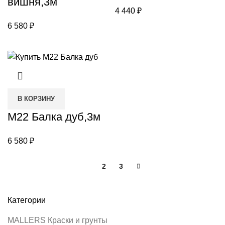
вишня,3м
4 440
₽
6 580
₽
В КОРЗИНУ
М22 Балка дуб,3м
6 580
₽
1
2
3
Категории
MALLERS Краски и грунты