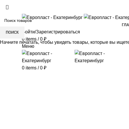
+7(343) 211-0370
ГЛ
Войти/Зарегистрироваться
ПОИСК
0
items
/
0
₽
Начните печатать, чтобы увидеть товары, которые вы ищете
Меню
0
items
/
0
₽