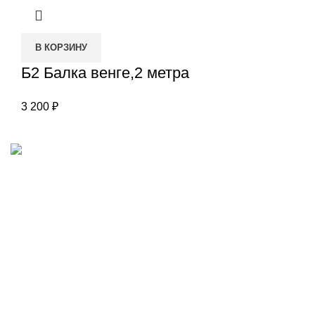
В КОРЗИНУ
Б2 Балка венге,2 метра
3 200
₽
Наш адрес
Переулок Базовый 37
Екатеринбург
Звоните нам
(343)211-03-70
+7(982)669-63-72