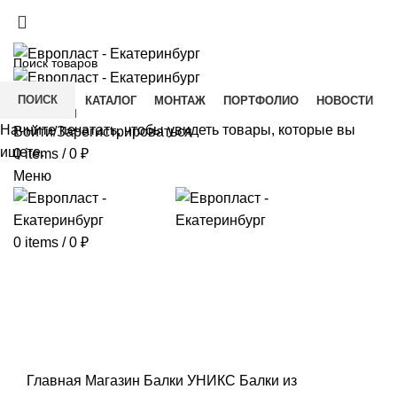
+7(343) 211-0370
ДОСТАВКА И ОПЛАТА
СКАЧАТЬ
ПОИСК
ГЛАВНАЯ
КАТАЛОГ
МОНТАЖ
ПОРТФОЛИО
НОВОСТИ
КОНТАКТЫ
Начните печатать, чтобы увидеть товары, которые вы
Войти/Зарегистрироваться
ищете.
0
items
/
0
₽
Меню
0
items
/
0
₽
Click to enlarge
Главная
Магазин
Балки УНИКС
Балки из