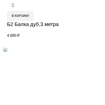
В КОРЗИНУ
Б2 Балка дуб,3 метра
4 680
₽
Наш адрес
Переулок Базовый 37
Екатеринбург
Звоните нам
(343)211-03-70
+7(982)669-63-72