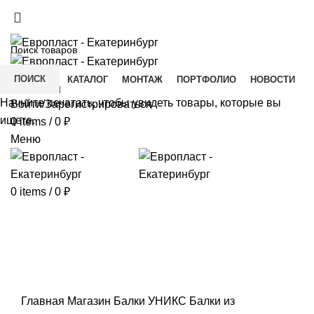
+7(343) 211-0370
ДОСТАВКА И ОПЛАТА
СКАЧАТЬ
ПОИСК
ГЛАВНАЯ
КАТАЛОГ
МОНТАЖ
ПОРТФОЛИО
НОВОСТИ
КОНТАКТЫ
Начните печатать, чтобы увидеть товары, которые вы
Войти/Зарегистрироваться
ищете.
0
items
/
0
₽
Меню
0
items
/
0
₽
Click to enlarge
Главная
Магазин
Балки УНИКС
Балки из