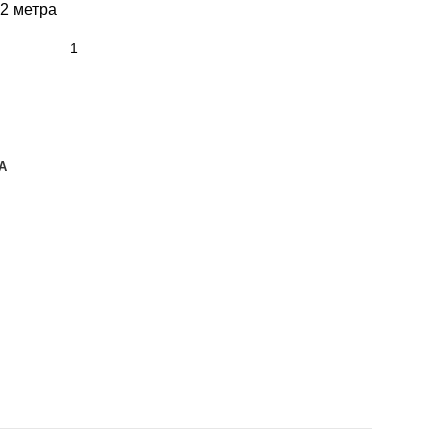
,2 метра
А