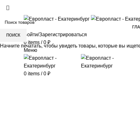
+7(343) 211-0370
ГЛ
Войти/Зарегистрироваться
ПОИСК
0
items
/
0
₽
Начните печатать, чтобы увидеть товары, которые вы ищете
Меню
0
items
/
0
₽
Click to enlarge