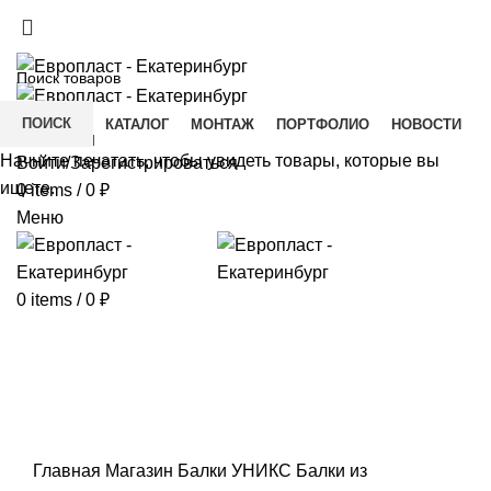
+7(343) 211-0370
ДОСТАВКА И ОПЛАТА
СКАЧАТЬ
ПОИСК
ГЛАВНАЯ
КАТАЛОГ
МОНТАЖ
ПОРТФОЛИО
НОВОСТИ
КОНТАКТЫ
Начните печатать, чтобы увидеть товары, которые вы
Войти/Зарегистрироваться
ищете.
0
items
/
0
₽
Меню
0
items
/
0
₽
Click to enlarge
Главная
Магазин
Балки УНИКС
Балки из