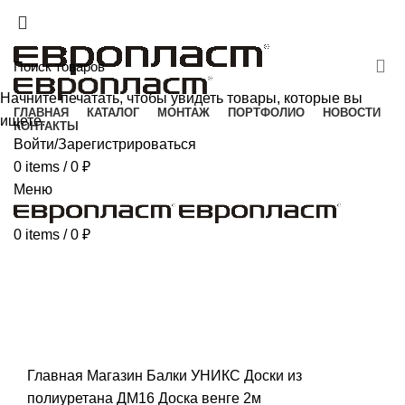
+7(343) 211-0370
ДОСТАВКА И ОПЛАТА
СКАЧАТЬ
Начните печатать, чтобы увидеть товары, которые вы
ГЛАВНАЯ
КАТАЛОГ
МОНТАЖ
ПОРТФОЛИО
НОВОСТИ
ищете.
КОНТАКТЫ
Войти/Зарегистрироваться
0
items
/
0
₽
Меню
0
items
/
0
₽
Click to enlarge
Главная
Магазин
Балки УНИКС
Доски из
полиуретана
ДМ16 Доска венге 2м