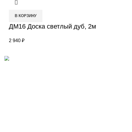
В КОРЗИНУ
ДМ16 Доска светлый дуб, 2м
2 940
₽
Наш адрес
Переулок Базовый 37
Екатеринбург
Звоните нам
(343)211-03-70
+7(982)669-63-72