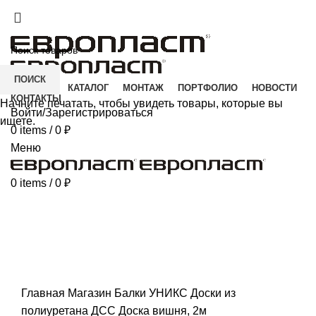
+7(343) 211-0370
ДОСТАВКА И ОПЛАТА
СКАЧАТЬ
ПОИСК
ГЛАВНАЯ
КАТАЛОГ
МОНТАЖ
ПОРТФОЛИО
НОВОСТИ
КОНТАКТЫ
Начните печатать, чтобы увидеть товары, которые вы
Войти/Зарегистрироваться
ищете.
0
items
/
0
₽
Меню
0
items
/
0
₽
Click to enlarge
Главная
Магазин
Балки УНИКС
Доски из
полиуретана
ДСС Доска вишня, 2м