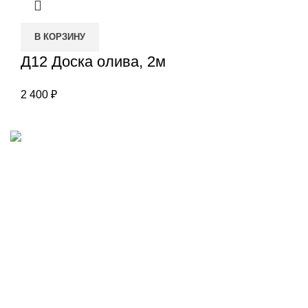
В КОРЗИНУ
Д12 Доска олива, 2м
2 400
₽
Наш адрес
Переулок Базовый 37
Екатеринбург
Звоните нам
(343)211-03-70
+7(982)669-63-72