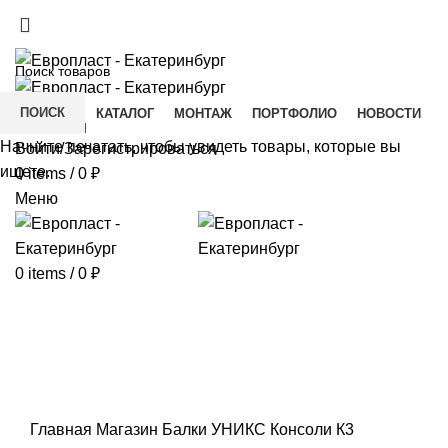
+7(343) 211-0370
ДОСТАВКА И ОПЛАТА
СКАЧАТЬ
ПОИСК
ГЛАВНАЯ
КАТАЛОГ
МОНТАЖ
ПОРТФОЛИО
НОВОСТИ
КОНТАКТЫ
Начните печатать, чтобы увидеть товары, которые вы
Войти/Зарегистрироваться
ищете.
0
items
/
0
₽
Меню
0
items
/
0
₽
Click to enlarge
Главная
Магазин
Балки УНИКС
Консоли
К3