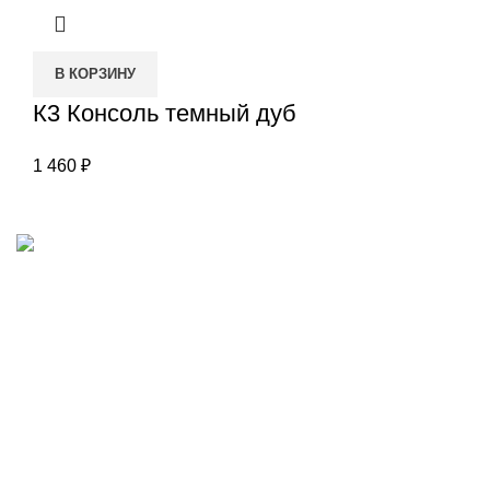
В КОРЗИНУ
К3 Консоль темный дуб
1 460
₽
Наш адрес
Переулок Базовый 37
Екатеринбург
Звоните нам
(343)211-03-70
+7(982)669-63-72