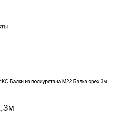
ДОСТАВКА И ОПЛАТА
СКАЧАТЬ
КТЫ
НИКС
Балки из полиуретана
М22 Балка орех,3м
х,3м