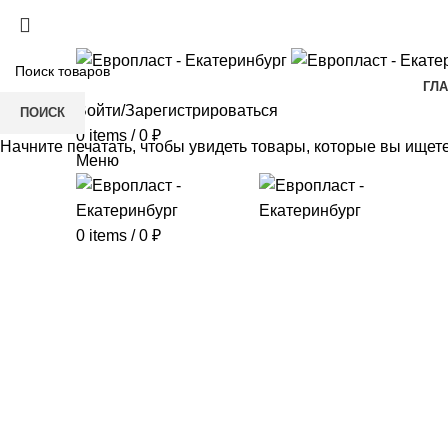
+7(343) 211-0370
ГЛ
Войти/Зарегистрироваться
ПОИСК
0
items
/
0
₽
Начните печатать, чтобы увидеть товары, которые вы ищете
Меню
0
items
/
0
₽
Click to enlarge