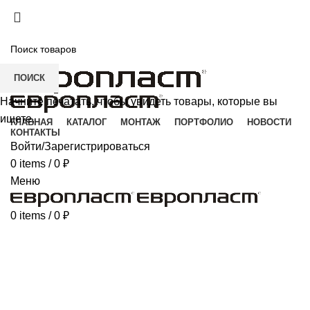
+7(343) 211-0370
ДОСТАВКА И ОПЛАТА
СКАЧАТЬ
ПОИСК
Начните печатать, чтобы увидеть товары, которые вы
ищете.
ГЛАВНАЯ
КАТАЛОГ
МОНТАЖ
ПОРТФОЛИО
НОВОСТИ
КОНТАКТЫ
Войти/Зарегистрироваться
0
items
/
0
₽
Меню
0
items
/
0
₽
Click to enlarge