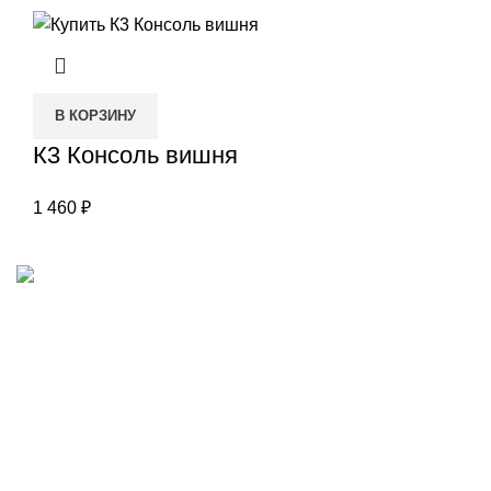
В КОРЗИНУ
К3 Консоль вишня
1 460
₽
Наш адрес
Переулок Базовый 37
Екатеринбург
Звоните нам
(343)211-03-70