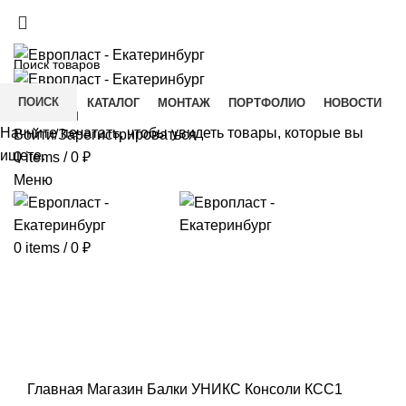
+7(343) 211-0370
ДОСТАВКА И ОПЛАТА
СКАЧАТЬ
ПОИСК
ГЛАВНАЯ
КАТАЛОГ
МОНТАЖ
ПОРТФОЛИО
НОВОСТИ
КОНТАКТЫ
Начните печатать, чтобы увидеть товары, которые вы
Войти/Зарегистрироваться
ищете.
0
items
/
0
₽
Меню
0
items
/
0
₽
Click to enlarge
Главная
Магазин
Балки УНИКС
Консоли
КСС1