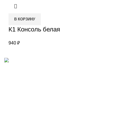
В КОРЗИНУ
К1 Консоль белая
940
₽
Наш адрес
Переулок Базовый 37
Екатеринбург
Звоните нам
(343)211-03-70
+7(982)669-63-72