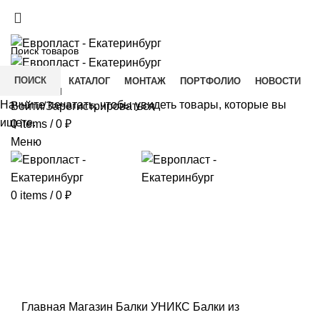
+7(343) 211-0370
ДОСТАВКА И ОПЛАТА
СКАЧАТЬ
ПОИСК
ГЛАВНАЯ
КАТАЛОГ
МОНТАЖ
ПОРТФОЛИО
НОВОСТИ
КОНТАКТЫ
Начните печатать, чтобы увидеть товары, которые вы
Войти/Зарегистрироваться
ищете.
0
items
/
0
₽
Меню
0
items
/
0
₽
Click to enlarge
Главная
Магазин
Балки УНИКС
Балки из