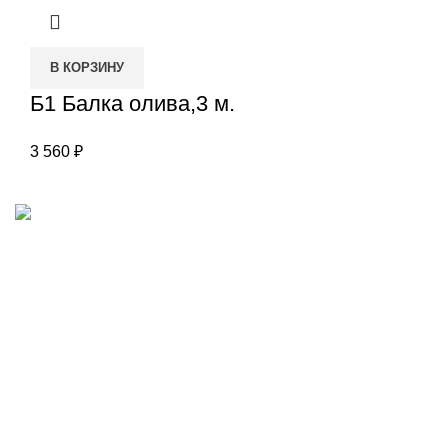
В КОРЗИНУ
Б1 Балка олива,3 м.
3 560
₽
Наш адрес
Переулок Базовый 37
Екатеринбург
Звоните нам
(343)211-03-70
+7(982)669-63-72