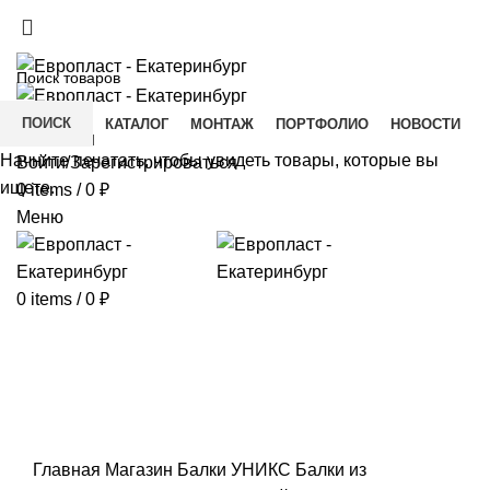
+7(343) 211-0370
ДОСТАВКА И ОПЛАТА
СКАЧАТЬ
ПОИСК
ГЛАВНАЯ
КАТАЛОГ
МОНТАЖ
ПОРТФОЛИО
НОВОСТИ
КОНТАКТЫ
Начните печатать, чтобы увидеть товары, которые вы
Войти/Зарегистрироваться
ищете.
0
items
/
0
₽
Меню
0
items
/
0
₽
Click to enlarge
Главная
Магазин
Балки УНИКС
Балки из