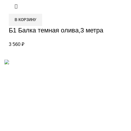
В КОРЗИНУ
Б1 Балка темная олива,3 метра
3 560
₽
Наш адрес
Переулок Базовый 37
Екатеринбург
Звоните нам
(343)211-03-70
+7(982)669-63-72