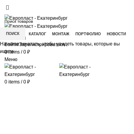
+7(343) 211-0370
ДОСТАВКА И ОПЛАТА
СКАЧАТЬ
ПОИСК
ГЛАВНАЯ
КАТАЛОГ
МОНТАЖ
ПОРТФОЛИО
НОВОСТИ
КОНТАКТЫ
Начните печатать, чтобы увидеть товары, которые вы
Войти/Зарегистрироваться
ищете.
0
items
/
0
₽
Меню
0
items
/
0
₽