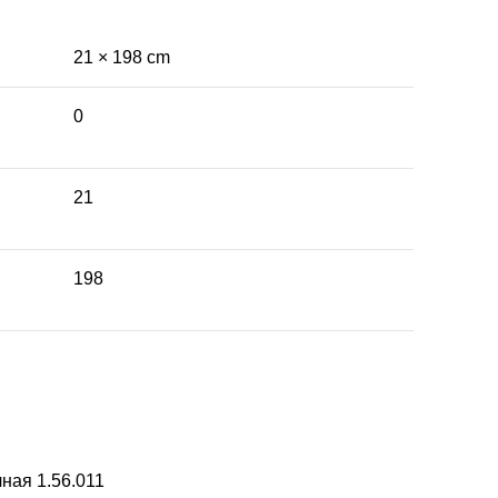
21 × 198 cm
0
21
198
ная 1.56.011