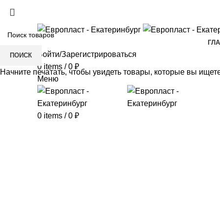
+7(343) 211-0370
ГЛ
Войти/Зарегистрироваться
ПОИСК
0
items
/
0
₽
Начните печатать, чтобы увидеть товары, которые вы ищете
Меню
0
items
/
0
₽