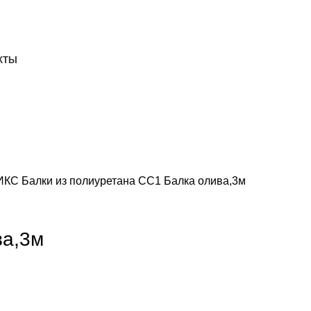
ДОСТАВКА И ОПЛАТА
СКАЧАТЬ
КТЫ
НИКС
Балки из полиуретана
СС1 Балка олива,3м
ва,3м