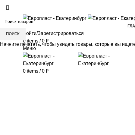
+7(343) 211-0370
ГЛ
Войти/Зарегистрироваться
ПОИСК
0
items
/
0
₽
Начните печатать, чтобы увидеть товары, которые вы ищете
Меню
0
items
/
0
₽
Click to enlarge