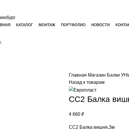
АВНАЯ
КАТАЛОГ
МОНТАЖ
ПОРТФОЛИО
НОВОСТИ
КОНТА
.
Главная
Магазин
Балки У
Назад к товарам
СС2 Балка виш
4 660
₽
СС2 Балка вишня,3м