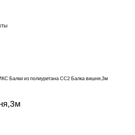
ДОСТАВКА И ОПЛАТА
СКАЧАТЬ
КТЫ
НИКС
Балки из полиуретана
СС2 Балка вишня,3м
ня,3м