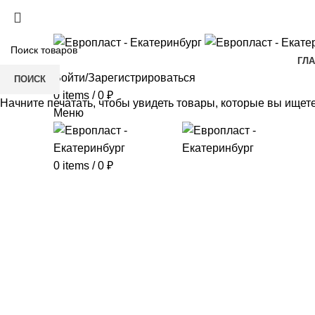
+7(343) 211-0370
ГЛ
Войти/Зарегистрироваться
ПОИСК
0
items
/
0
₽
Начните печатать, чтобы увидеть товары, которые вы ищете
Меню
0
items
/
0
₽
Click to enlarge