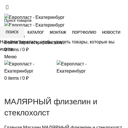
+7(343) 211-0370
ДОСТАВКА И ОПЛАТА
СКАЧАТЬ
ПОИСК
ГЛАВНАЯ
КАТАЛОГ
МОНТАЖ
ПОРТФОЛИО
НОВОСТИ
КОНТАКТЫ
Начните печатать, чтобы увидеть товары, которые вы
Войти/Зарегистрироваться
ищете.
0
items
/
0
₽
Меню
0
items
/
0
₽
MАЛЯРНЫЙ флизелин и
стеклохолст
Главная
Магазин
MАЛЯРНЫЙ флизелин и стеклохолст