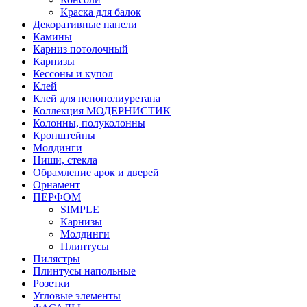
Краска для балок
Декоративные панели
Камины
Карниз потолочный
Карнизы
Кессоны и купол
Клей
Клей для пенополиуретана
Коллекция МОДЕРНИСТИК
Колонны, полуколонны
Кронштейны
Молдинги
Ниши, стекла
Обрамление арок и дверей
Орнамент
ПЕРФОМ
SIMPLE
Карнизы
Молдинги
Плинтусы
Пилястры
Плинтусы напольные
Розетки
Угловые элементы