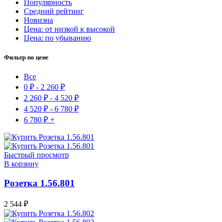
Популярность
Средний рейтинг
Новизна
Цена: от низкой к высокой
Цена: по убыванию
Фильтр по цене
Все
0
₽
-
2 260
₽
2 260
₽
-
4 520
₽
4 520
₽
-
6 780
₽
6 780
₽
+
Быстрый просмотр
В корзину
Розетка 1.56.801
2 544
₽