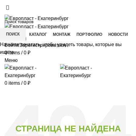
+7(343) 211-0370
ДОСТАВКА И ОПЛАТА
СКАЧАТЬ
ПОИСК
ГЛАВНАЯ
КАТАЛОГ
МОНТАЖ
ПОРТФОЛИО
НОВОСТИ
КОНТАКТЫ
Начните печатать, чтобы увидеть товары, которые вы
Войти/Зарегистрироваться
ищете.
0
items
/
0
₽
Меню
0
items
/
0
₽
СТРАНИЦА НЕ НАЙДЕНА