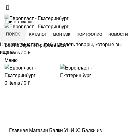
+7(343) 211-0370
ДОСТАВКА И ОПЛАТА
СКАЧАТЬ
ПОИСК
ГЛАВНАЯ
КАТАЛОГ
МОНТАЖ
ПОРТФОЛИО
НОВОСТИ
КОНТАКТЫ
Начните печатать, чтобы увидеть товары, которые вы
Войти/Зарегистрироваться
ищете.
0
items
/
0
₽
Меню
0
items
/
0
₽
Click to enlarge
Главная
Магазин
Балки УНИКС
Балки из