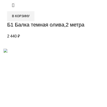
В КОРЗИНУ
Б1 Балка темная олива,2 метра
2 440
₽
Наш адрес
Переулок Базовый 37
Екатеринбург
Звоните нам
(343)211-03-70
+7(982)669-63-72