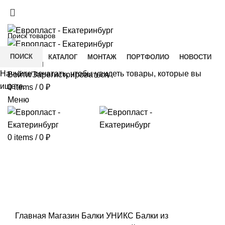
+7(343) 211-0370
ДОСТАВКА И ОПЛАТА
СКАЧАТЬ
ПОИСК
ГЛАВНАЯ
КАТАЛОГ
МОНТАЖ
ПОРТФОЛИО
НОВОСТИ
КОНТАКТЫ
Начните печатать, чтобы увидеть товары, которые вы
Войти/Зарегистрироваться
ищете.
0
items
/
0
₽
Меню
0
items
/
0
₽
Click to enlarge
Главная
Магазин
Балки УНИКС
Балки из