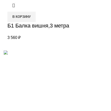
В КОРЗИНУ
Б1 Балка вишня,3 метра
3 560
₽
Наш адрес
Переулок Базовый 37
Екатеринбург
Звоните нам
(343)211-03-70
+7(982)669-63-72